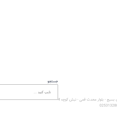
جستجو
ن بسیج - بلوار محدث قمی - نبش کوچه 4