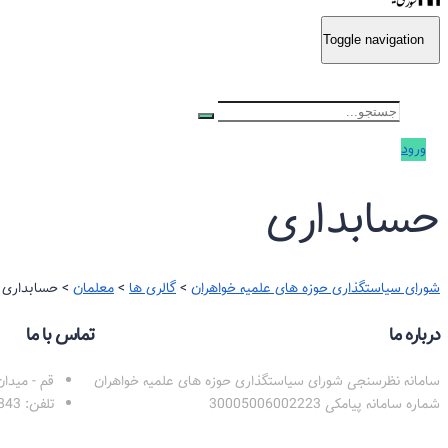
Toggle navigation
ورود
حسابداری
شورای سیاستگذاری حوزه های علمیه خواهران
>
گالری ها
>
معلمان
>
حسابداری
درباره ما
تماس با ما
سامانه نظرسنجی شورای سیاستگذاری حوزه های علمیه خواهران
قم - میدا
شماره سامانه پیامکی 30005006002223
تلفن: 02531328843